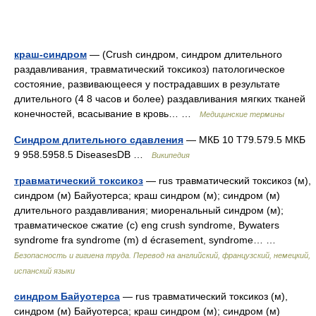
краш-синдром
— (Crush синдром, синдром длительного
раздавливания, травматический токсикоз) патологическое
состояние, развивающееся у пострадавших в результате
длительного (4 8 часов и более) раздавливания мягких тканей
конечностей, всасывание в кровь… …
Медицинские термины
Синдром длительного сдавления
— МКБ 10 T79.579.5 МКБ
9 958.5958.5 DiseasesDB …
Википедия
травматический токсикоз
— rus травматический токсикоз (м),
синдром (м) Байуотерса; краш синдром (м); синдром (м)
длительного раздавливания; миоренальный синдром (м);
травматическое сжатие (с) eng crush syndrome, Bywaters
syndrome fra syndrome (m) d écrasement, syndrome… …
Безопасность и гигиена труда. Перевод на английский, французский, немецкий,
испанский языки
синдром Байуотерса
— rus травматический токсикоз (м),
синдром (м) Байуотерса; краш синдром (м); синдром (м)