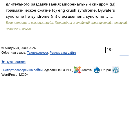
длительного раздавливания; миоренальный синдром (м);
травматическое сжатие (с) eng crush syndrome, Bywaters
syndrome fra syndrome (m) d écrasement, syndrome… …
Безопасность и гигиена труда. Перевод на английский, французский, немецкий,
испанский языки
© Академик, 2000-2026
18+
Обратная связь:
Техподдержка
,
Реклама на сайте
👣 Путешествия
Экспорт словарей на сайты
, сделанные на PHP,
Joomla,
Drupal,
WordPress, MODx.