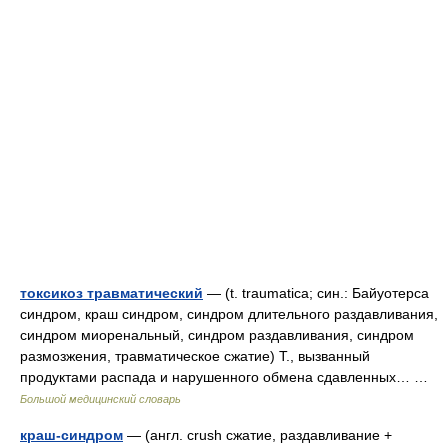
токсикоз травматический
— (t. traumatica; син.: Байуотерса
синдром, краш синдром, синдром длительного раздавливания,
синдром миоренальный, синдром раздавливания, синдром
размозжения, травматическое сжатие) Т., вызванный
продуктами распада и нарушенного обмена сдавленных… …
Большой медицинский словарь
краш-синдром
— (англ. crush сжатие, раздавливание +