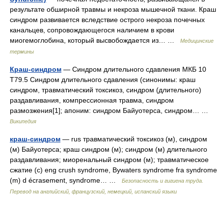
результате обширной травмы и некроза мышечной ткани. Краш
синдром развивается вследствие острого некроза почечных
канальцев, сопровождающегося наличием в крови
миогемоглобина, который высвобождается из… …
Медицинские
термины
Краш-синдром
— Синдром длительного сдавления МКБ 10
T79.5 Синдром длительного сдавления (синонимы: краш
синдром, травматический токсикоз, синдром (длительного)
раздавливания, компрессионная травма, синдром
размозжения[1]; апоним: синдром Байуотерса, синдром… …
Википедия
краш-синдром
— rus травматический токсикоз (м), синдром
(м) Байуотерса; краш синдром (м); синдром (м) длительного
раздавливания; миоренальный синдром (м); травматическое
сжатие (с) eng crush syndrome, Bywaters syndrome fra syndrome
(m) d écrasement, syndrome… …
Безопасность и гигиена труда.
Перевод на английский, французский, немецкий, испанский языки